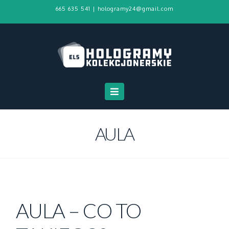
665 635 541
|
hologramy24@gmail.com
Navigation
AULA
AULA – CO TO