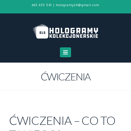
665 635 541
|
hologramy24@gmail.com
Navigation
ĆWICZENIA
ĆWICZENIA – CO TO