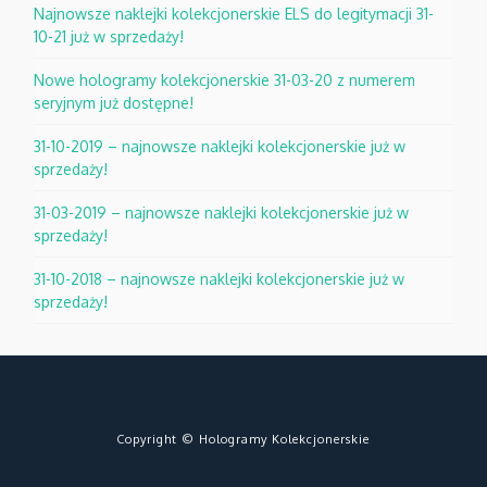
Najnowsze naklejki kolekcjonerskie ELS do legitymacji 31-
10-21 już w sprzedaży!
Nowe hologramy kolekcjonerskie 31-03-20 z numerem
seryjnym już dostępne!
31-10-2019 – najnowsze naklejki kolekcjonerskie już w
sprzedaży!
31-03-2019 – najnowsze naklejki kolekcjonerskie już w
sprzedaży!
31-10-2018 – najnowsze naklejki kolekcjonerskie już w
sprzedaży!
Copyright © Hologramy Kolekcjonerskie